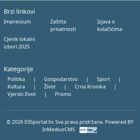
Brzi linkovi
Impressum
Zaštita
Izjava o
privatnosti
kolačićima
Cjenik lokalni
izbori 2025
Kategorije
Politika
|
Gospodarstvo
|
Sport
|
Kultura
|
Život
|
Crna Kronika
|
Vjerski život
|
Promo
© 2026 035portal.hr. Sva prava pridržana. Powered BY
InMediusCMS