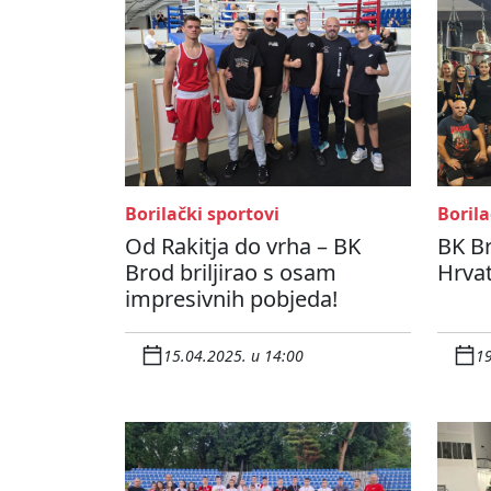
Borilački sportovi
Borila
Od Rakitja do vrha – BK
BK Br
Brod briljirao s osam
Hrvat
impresivnih pobjeda!
15.04.2025. u 14:00
19