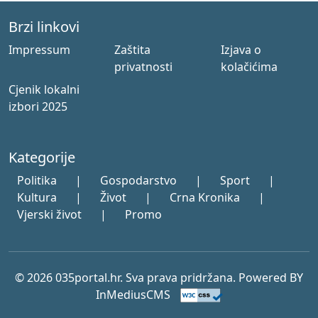
Brzi linkovi
Impressum
Zaštita
Izjava o
privatnosti
kolačićima
Cjenik lokalni
izbori 2025
Kategorije
Politika
|
Gospodarstvo
|
Sport
|
Kultura
|
Život
|
Crna Kronika
|
Vjerski život
|
Promo
© 2026 035portal.hr. Sva prava pridržana. Powered BY
InMediusCMS