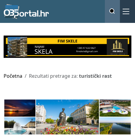
Početna
Rezultati pretrage za:
turistički rast