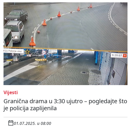
Vijesti
Granična drama u 3:30 ujutro – pogledajte što
je policija zaplijenila
01.07.2025. u 08:00