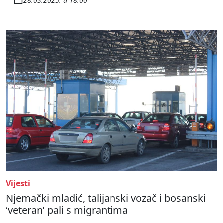
28.03.2025. u 18:00
Vijesti
Njemački mladić, talijanski vozač i bosanski
‘veteran’ pali s migrantima