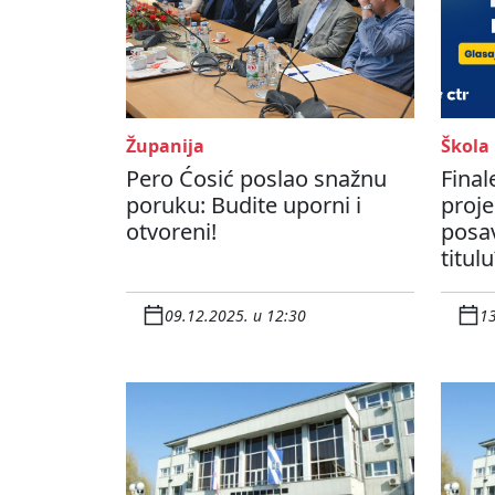
Županija
Škola
Pero Ćosić poslao snažnu
Final
poruku: Budite uporni i
proje
otvoreni!
posav
titulu
09.12.2025. u 12:30
13