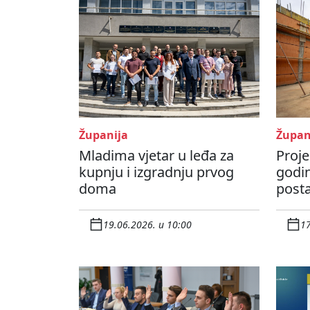
Županija
Župan
Mladima vjetar u leđa za
Proje
kupnju i izgradnju prvog
godi
doma
posta
19.06.2026. u 10:00
17