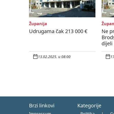
Županija
Župan
Udrugama čak 213 000 €
Ne pr
Brod
dijel
13.02.2025. u 08:00
17
Brzi linkovi
Kategorije
Impressum
Politika
|
G