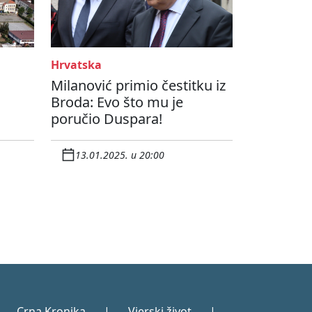
Hrvatska
Milanović primio čestitku iz
a
Broda: Evo što mu je
poručio Duspara!
13.01.2025. u 20:00
Crna Kronika
|
Vjerski život
|