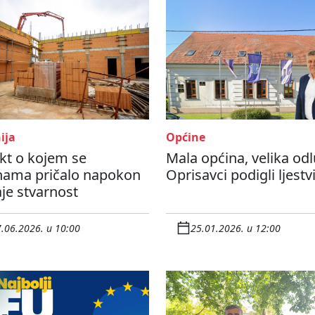
ija
Općine
kt o kojem se
Mala općina, velika odl
nama pričalo napokon
Oprisavci podigli ljestv
je stvarnost
.06.2026. u 10:00
25.01.2026. u 12:00