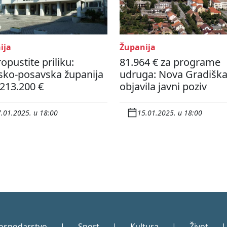
ija
Županija
opustite priliku:
81.964 € za programe
sko-posavska županija
udruga: Nova Gradišk
i 213.200 €
objavila javni poziv
.01.2025. u 18:00
15.01.2025. u 18:00
ospodarstvo
|
Sport
|
Kultura
|
Život
|