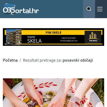
Početna
Rezultati pretrage za:
posavski običaji