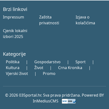
Brzi linkovi
Impressum
Zaštita
Izjava o
privatnosti
kolačićima
Cjenik lokalni
izbori 2025
Kategorije
Politika
|
Gospodarstvo
|
Sport
|
Kultura
|
Život
|
Crna Kronika
|
Vjerski život
|
Promo
© 2026 035portal.hr. Sva prava pridržana. Powered BY
InMediusCMS