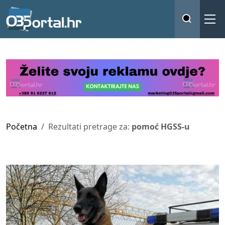
Početna
Rezultati pretrage za:
pomoć HGSS-u