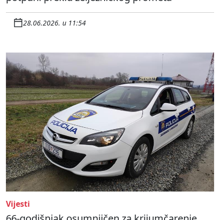
28.06.2026. u 11:54
Vijesti
66-godišnjak osumnjičen za krijumčarenje