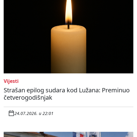
Vijesti
Strašan epilog sudara kod Lužana: Preminuo
četverogodišnjak
24.07.2026. u 22:01