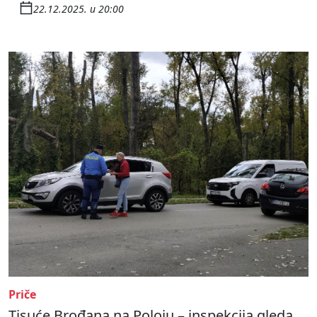
22.12.2025. u 20:00
Priče
Tisuće Brođana na Poloju – inspekcija gleda,