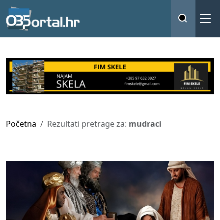
Početna
Rezultati pretrage za:
mudraci