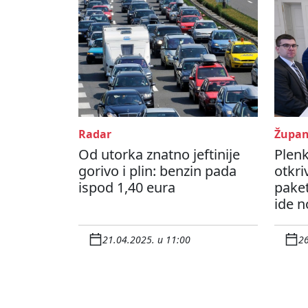
Radar
Župan
Od utorka znatno jeftinije
Plenk
gorivo i plin: benzin pada
otkri
ispod 1,40 eura
pake
ide n
21.04.2025. u 11:00
26