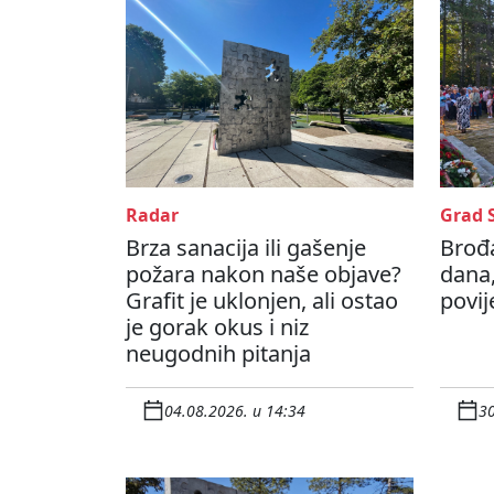
Radar
Grad 
Brza sanacija ili gašenje
Brođa
požara nakon naše objave?
dana,
Grafit je uklonjen, ali ostao
povij
je gorak okus i niz
neugodnih pitanja
04.08.2026. u 14:34
30