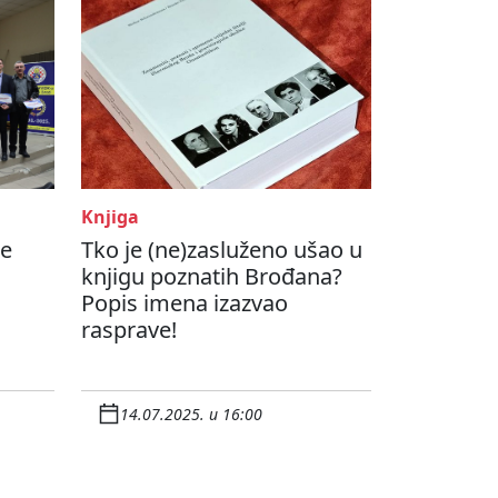
Knjiga
be
Tko je (ne)zasluženo ušao u
knjigu poznatih Brođana?
Popis imena izazvao
rasprave!
14.07.2025. u 16:00