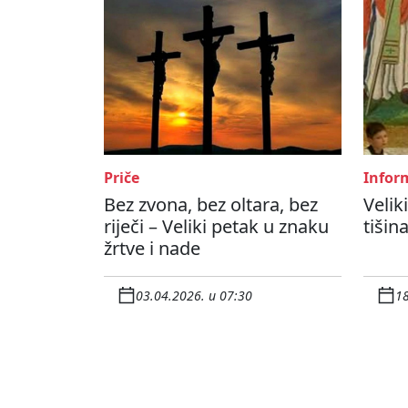
Priče
Inform
Bez zvona, bez oltara, bez
Velik
riječi – Veliki petak u znaku
tišin
žrtve i nade
03.04.2026. u 07:30
18