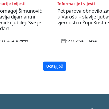
acije i vijesti
Informacije i vijesti
Domagoj Šimunović
Pet parova obnovilo za
avlja dijamantni
u Varošu – slavlje ljubav
nički jubilej: Sve je
vjernosti u Župi Krista 
 dar!
.11.2024. u 20:00
12.11.2024. u 14:00
Učitaj još