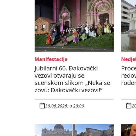
Manifestacije
Nedjel
Jubilarni 60. Đakovački
Proce
vezovi otvaraju se
redov
scenskom slikom „Neka se
rođen
zovu: Đakovački vezovi!”
30.06.2026. u 20:00
20