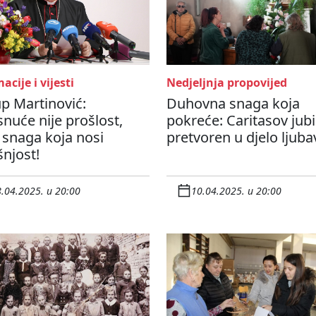
acije i vijesti
Nedjeljnja propovijed
p Martinović:
Duhovna snaga koja
nuće nije prošlost,
pokreće: Caritasov jubi
snaga koja nosi
pretvoren u djelo ljuba
njost!
.04.2025. u 20:00
10.04.2025. u 20:00