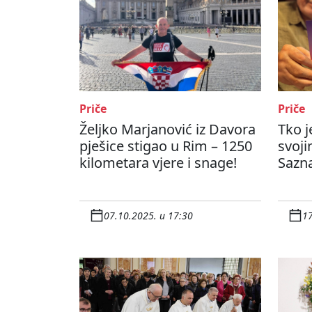
Priče
Priče
Željko Marjanović iz Davora
Tko j
pješice stigao u Rim – 1250
svoji
kilometara vjere i snage!
Sazna
07.10.2025. u 17:30
17