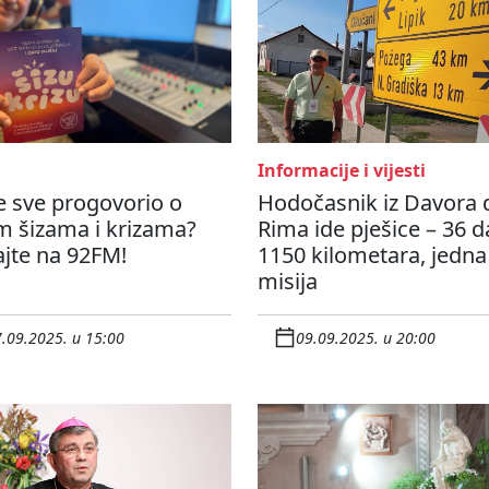
Informacije i vijesti
e sve progovorio o
Hodočasnik iz Davora 
m šizama i krizama?
Rima ide pješice – 36 d
jte na 92FM!
1150 kilometara, jedna
misija
.09.2025. u 15:00
09.09.2025. u 20:00