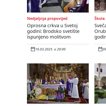
Nedjeljnja propovijed
Škola
Oprosna crkva u Svetoj
Sveča
godini: Brodsko svetište
Orubi
ispunjeno molitvom
godin
10.03.2025. u 20:00
09