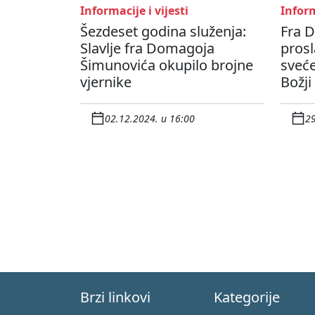
Informacije i vijesti
Inform
Šezdeset godina služenja:
Fra 
Slavlje fra Domagoja
prosl
Šimunovića okupilo brojne
sveće
vjernike
Božji
02.12.2024. u 16:00
29
Brzi linkovi
Kategorije