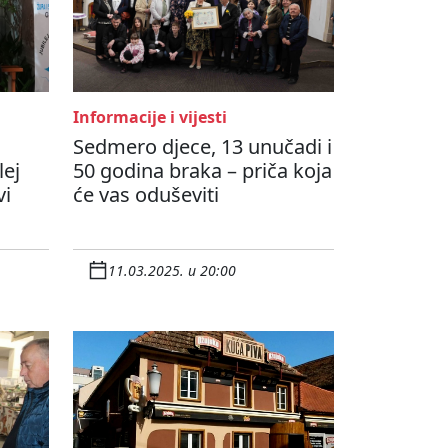
Informacije i vijesti
Sedmero djece, 13 unučadi i
lej
50 godina braka – priča koja
vi
će vas oduševiti
11.03.2025. u 20:00