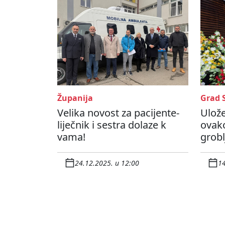
Županija
Grad 
Velika novost za pacijente-
Ulože
liječnik i sestra dolaze k
ovak
vama!
grobl
24.12.2025. u 12:00
14