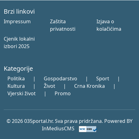
Brzi linkovi
Impressum
Zaštita
Izjava o
privatnosti
kolačićima
Cjenik lokalni
izbori 2025
Kategorije
Politika
|
Gospodarstvo
|
Sport
|
Kultura
|
Život
|
Crna Kronika
|
Vjerski život
|
Promo
© 2026 035portal.hr. Sva prava pridržana. Powered BY
InMediusCMS