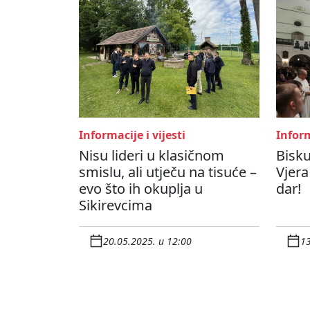
Informacije i vijesti
Inform
Nisu lideri u klasičnom
Bisku
smislu, ali utječu na tisuće –
Vjera 
evo što ih okuplja u
dar!
Sikirevcima
20.05.2025. u 12:00
13