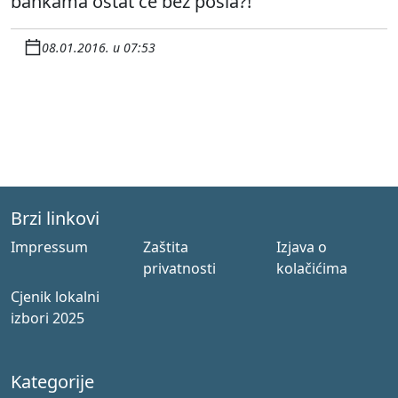
bankama ostat će bez posla?!
08.01.2016. u 07:53
Brzi linkovi
Impressum
Zaštita
Izjava o
privatnosti
kolačićima
Cjenik lokalni
izbori 2025
Kategorije