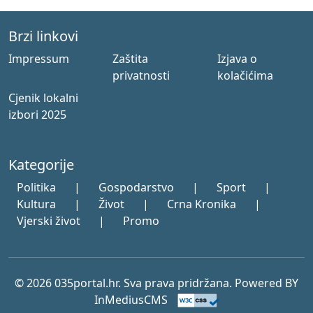
Brzi linkovi
Impressum
Zaštita
Izjava o
privatnosti
kolačićima
Cjenik lokalni
izbori 2025
Kategorije
Politika
|
Gospodarstvo
|
Sport
|
Kultura
|
Život
|
Crna Kronika
|
Vjerski život
|
Promo
© 2026 035portal.hr. Sva prava pridržana. Powered BY
InMediusCMS