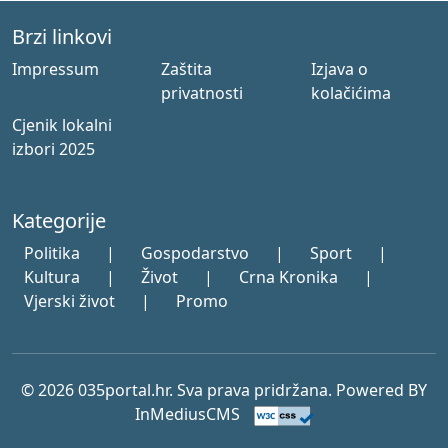
Brzi linkovi
Impressum
Zaštita
Izjava o
privatnosti
kolačićima
Cjenik lokalni
izbori 2025
Kategorije
Politika
|
Gospodarstvo
|
Sport
|
Kultura
|
Život
|
Crna Kronika
|
Vjerski život
|
Promo
© 2026 035portal.hr. Sva prava pridržana. Powered BY
InMediusCMS